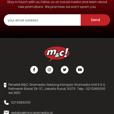
Stay in touch with us, follow us on social media and learn about
new promotions. We promises we won’t spam you
Send
Penerbit M&C Gramedia Gedung Kompas Gramedia Unit II Lt.2,
Palmerah Barat 29-37, Jakarta Pusat, 10270. Telp : 021 53650110
ext.3651
021 53650110
redaksi@mncgramedia.id