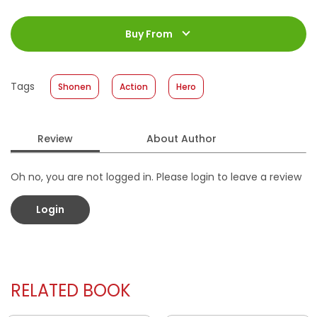
ISBN
:
978-623-03-1374-5
Jumlah Halaman
:
Buy From
192 halaman
Size
:
11,4 cm x 17,2 cm
Published Date
:
05 June 2024
Tags
Shonen
Action
Hero
Format
:
Softcover
Review
About Author
Oh no, you are not logged in. Please login to leave a review
Login
RELATED BOOK