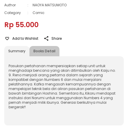
Author
:
NAOYA MATSUMOTO
Category
:
Comic
Rp 55.000
Add to Wishlist
Share
Summary
Books Detail
Pasukan pertahanan mempersiapkan setiap unit untuk
menghadapi bencana yang akan ditimbulkan oleh Kaiju no.
9. Reno menjadi orang pertama dalam sejarah yang
kompatibel dengan Numbers 6 dan mulai menjalani
pelatihannya. Kafka mengasah kemampuannya dengan
mempelajari teknik bela diri aliran pasukan pertahanan di
bawah bimbingan Hoshina. Sementara itu, Kikoru mendapat
instruksi dari Narumi untuk menggunakan Numbers 4 yang
pernah menjadi milik ibunya. Generasi berikutnya mulai
bergerak!!