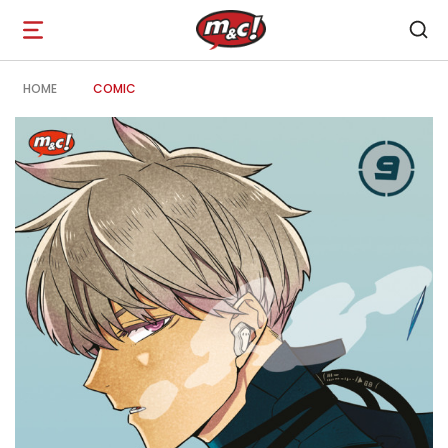
Open
navigation
HOME
COMIC