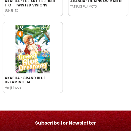
AKASHA : THE ART OF JUNJI
AKASHA : CHAINSAW MAN 13
ITO - TWISTED VISIONS
TATSUKI FUJIMOTO
JUNJI ITO
AKASHA : GRAND BLUE
DREAMING 04
Kenji Inoue
Subscribe for Newsletter