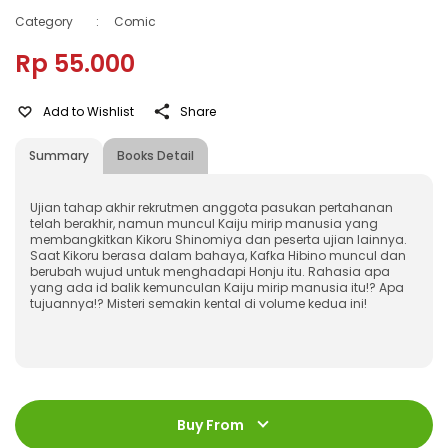
Category
:
Comic
Rp 55.000
Add to Wishlist
Share
Summary
Books Detail
Ujian tahap akhir rekrutmen anggota pasukan pertahanan
telah berakhir, namun muncul Kaiju mirip manusia yang
membangkitkan Kikoru Shinomiya dan peserta ujian lainnya.
Saat Kikoru berasa dalam bahaya, Kafka Hibino muncul dan
berubah wujud untuk menghadapi Honju itu. Rahasia apa
yang ada id balik kemunculan Kaiju mirip manusia itu!? Apa
tujuannya!? Misteri semakin kental di volume kedua ini!
ISBN
:
978-623-03-0705-8
Jumlah Halaman
:
Buy From
208 halaman