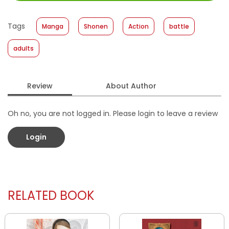
Size
:
11,4 x 17,2
Published Date
:
20 April 2022
Tags
Manga
Shonen
Action
battle
Format
:
Softcover
adults
Review
About Author
Oh no, you are not logged in. Please login to leave a review
Login
RELATED BOOK