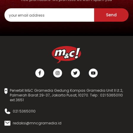
Send
Penerbit M&C Gramedia Gedung Kompas Gramedia Unit II Lt.2,
Palmerah Barat 29-37, Jakarta Pusat, 10270. Telp : 021 53650110
ext.3651
021 53650110
redaksi@mncgramedia.id