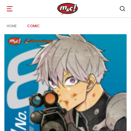
Open
navigation
HOME
COMIC