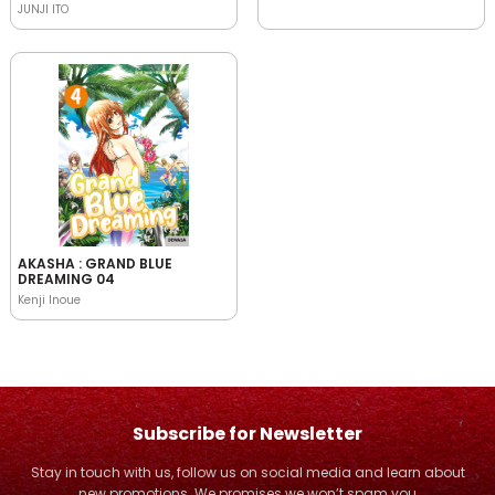
JUNJI ITO
AKASHA : GRAND BLUE
DREAMING 04
Kenji Inoue
Subscribe for Newsletter
Stay in touch with us, follow us on social media and learn about
new promotions. We promises we won’t spam you