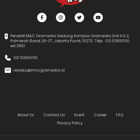
Penerbit M&C Gramedia Gedung Kompas Gramedia Unit II Lt.2,
Palmerah Barat 29-37, Jakarta Pusat, 10270. Telp : 021 53650110
ext.3651
021 53650110
redaksi@mncgramedia.id
About Us
Contact Us
Event
Career
FAQ
Privacy Policy