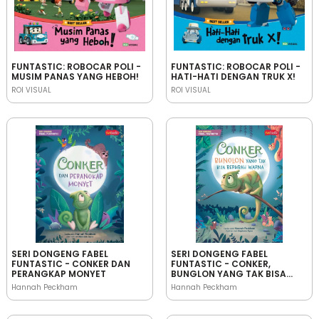
FUNTASTIC: ROBOCAR POLI -
FUNTASTIC: ROBOCAR POLI -
MUSIM PANAS YANG HEBOH!
HATI-HATI DENGAN TRUK X!
ROI VISUAL
ROI VISUAL
SERI DONGENG FABEL
SERI DONGENG FABEL
FUNTASTIC - CONKER DAN
FUNTASTIC - CONKER,
PERANGKAP MONYET
BUNGLON YANG TAK BISA
BERUBAH WARNA
Hannah Peckham
Hannah Peckham