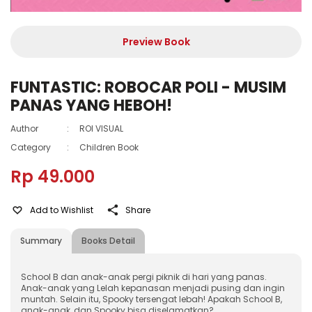
Preview Book
FUNTASTIC: ROBOCAR POLI - MUSIM
PANAS YANG HEBOH!
Author
:
ROI VISUAL
Category
:
Children Book
Rp 49.000
Add to Wishlist
Share
Summary
Books Detail
School B dan anak-anak pergi piknik di hari yang panas.
Anak-anak yang Lelah kepanasan menjadi pusing dan ingin
muntah. Selain itu, Spooky tersengat lebah! Apakah School B,
anak-anak, dan Spooky bisa diselamatkan?