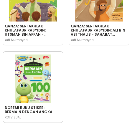
QANZA: SERI AKHLAK
QANZA: SERI AKHLAK
KHULAFAUR RASYIDIN:
KHULAFAUR RASYIDIN: ALI BIN
UTSMAN BIN AFFAN -
ABI THALIB - SAHABAT
SAHABAT RASULULLAH YANG
RASULULLAH YANG
Yeti Nurmayati
Yeti Nurmayati
PANDAI MENJAGA IFFAH
PEMBERANI
DOREMI BUKU STIKER:
BERMAIN DENGAN ANGKA
ROI VISUAL