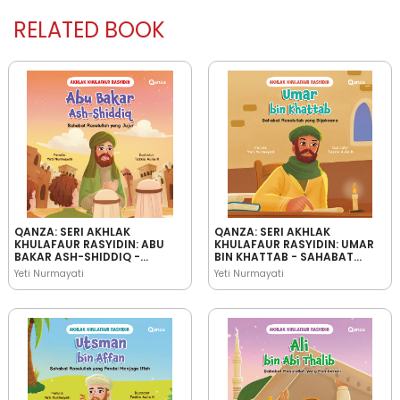
RELATED BOOK
QANZA: SERI AKHLAK
QANZA: SERI AKHLAK
KHULAFAUR RASYIDIN: ABU
KHULAFAUR RASYIDIN: UMAR
BAKAR ASH-SHIDDIQ -
BIN KHATTAB - SAHABAT
SAHABAT RASULULLAH YANG
RASULULLAH YANG
Yeti Nurmayati
Yeti Nurmayati
JUJUR
BIJAKSANA