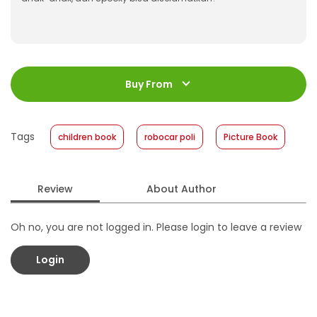
ISBN
:
978-623-03-1718-7
Jumlah Halaman
:
Buy From
32 halaman
Size
:
20 X 24
Published Date
:
04 June 2025
Tags
children book
robocar poli
Picture Book
Format
:
Softcover
Review
About Author
Oh no, you are not logged in. Please login to leave a review
Login