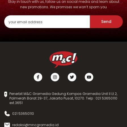
Stay in touch with us, follow us on social media and learn about
new promotions. We promises we won’t spam you
Send
Penerbit M&C Gramedia Gedung Kompas Gramedia Unit II Lt.2,
Palmerah Barat 29-37, Jakarta Pusat, 10270. Telp : 021 53650110
ext.3651
021 53650110
redaksi@mncgramedia.id