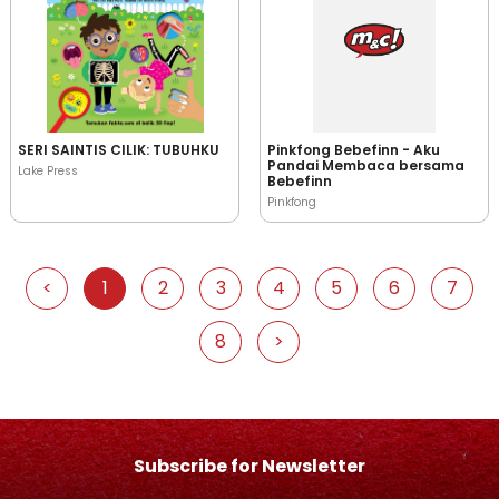
SERI SAINTIS CILIK: TUBUHKU
Pinkfong Bebefinn - Aku
Pandai Membaca bersama
Lake Press
Bebefinn
Pinkfong
<
1
2
3
4
5
6
7
8
>
Subscribe for Newsletter