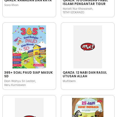
QANZA: RAMADAN DAN RAYA
QANZA: 10 DONGENG FABEL
ISLAMI PENGANTAR TIDUR
Sara Khan
Hariati Nur Khasanah
TETHY EZOKANZO
365+ SOAL PAUD SIAP MASUK
QANZA: 12 NABI DAN RASUL
SD
UTUSAN ALLAH
Dian Wahyu Sri Lestari
Multibem
Heru Kurniawan