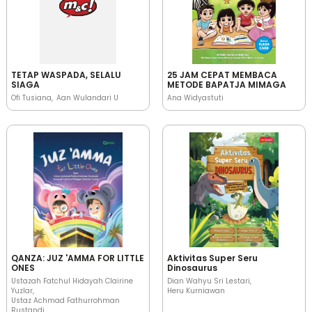
TETAP WASPADA, SELALU
25 JAM CEPAT MEMBACA
SIAGA
METODE BAPATJA MIMAGA
Ofi Tusiana
Aan Wulandari U
Ana Widyastuti
QANZA: JUZ 'AMMA FOR LITTLE
Aktivitas Super Seru
ONES
Dinosaurus
Ustazah Fatchul Hidayah Clairine
Dian Wahyu Sri Lestari
Yuzlar
Heru Kurniawan
Ustaz Achmad Fathurrohman
Rustandi