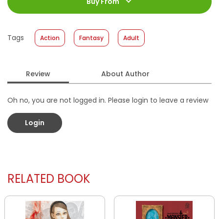
Jumlah Halaman
:
Buy From
176 halaman
Size
:
13 x 18
Published Date
:
05 March 2025
Tags
Action
Fantasy
Adult
Format
:
Softcover
Review
About Author
Oh no, you are not logged in. Please login to leave a review
Login
RELATED BOOK