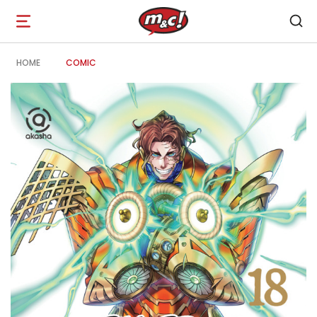
Open
navigation
HOME
COMIC