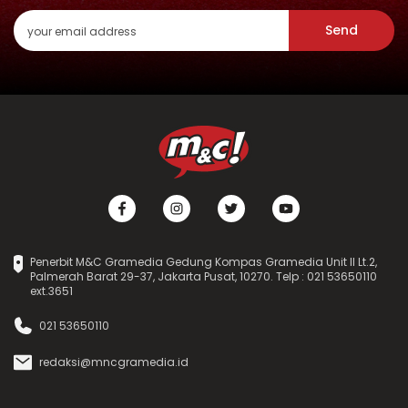
Send
Penerbit M&C Gramedia Gedung Kompas Gramedia Unit II Lt.2,
Palmerah Barat 29-37, Jakarta Pusat, 10270. Telp : 021 53650110
ext.3651
021 53650110
redaksi@mncgramedia.id