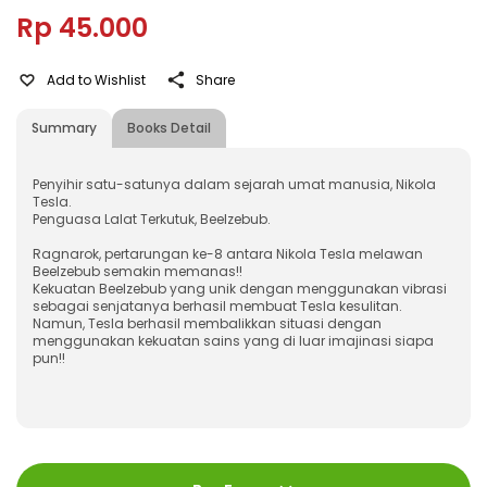
Rp 45.000
Add to Wishlist
Share
Summary
Books Detail
Penyihir satu-satunya dalam sejarah umat manusia, Nikola
Tesla.
Penguasa Lalat Terkutuk, Beelzebub.
Ragnarok, pertarungan ke-8 antara Nikola Tesla melawan
Beelzebub semakin memanas!!
Kekuatan Beelzebub yang unik dengan menggunakan vibrasi
sebagai senjatanya berhasil membuat Tesla kesulitan.
Namun, Tesla berhasil membalikkan situasi dengan
menggunakan kekuatan sains yang di luar imajinasi siapa
pun!!
ISBN
:
978-623-03-1590-9