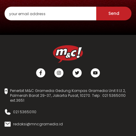
Send
Penerbit M&C Gramedia Gedung Kompas Gramedia Unit II Lt.2,
Palmerah Barat 29-37, Jakarta Pusat, 10270. Telp : 021 53650110
ext.3651
021 53650110
redaksi@mncgramedia.id