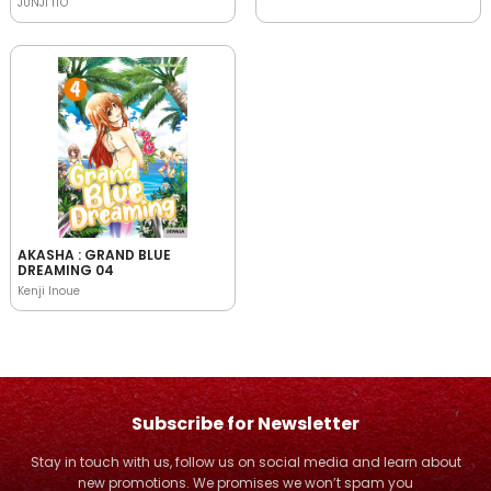
JUNJI ITO
AKASHA : GRAND BLUE
DREAMING 04
Kenji Inoue
Subscribe for Newsletter
Stay in touch with us, follow us on social media and learn about
new promotions. We promises we won’t spam you