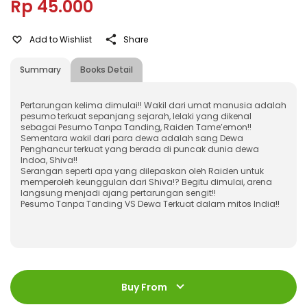
Rp 45.000
Add to Wishlist
Share
Summary
Books Detail
Pertarungan kelima dimulai!! Wakil dari umat manusia adalah
pesumo terkuat sepanjang sejarah, lelaki yang dikenal
sebagai Pesumo Tanpa Tanding, Raiden Tame’emon!!
Sementara wakil dari para dewa adalah sang Dewa
Penghancur terkuat yang berada di puncak dunia dewa
Indoa, Shiva!!
Serangan seperti apa yang dilepaskan oleh Raiden untuk
memperoleh keunggulan dari Shiva!? Begitu dimulai, arena
langsung menjadi ajang pertarungan sengit!!
Pesumo Tanpa Tanding VS Dewa Terkuat dalam mitos India!!
ISBN
:
978-623-03-0760-7
Jumlah Halaman
:
Buy From
192 halaman
Size
:
13 x 18