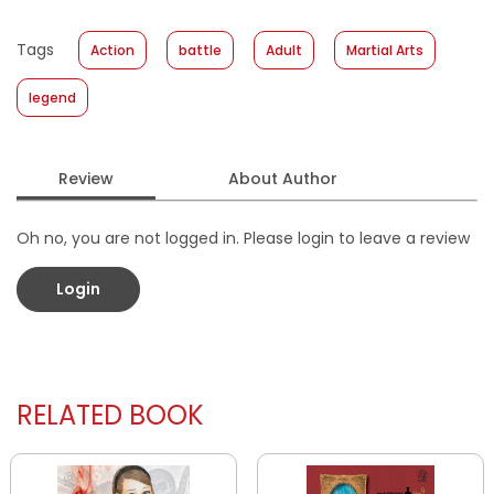
Published Date
:
29 June 2022
Tags
Action
battle
Adult
Martial Arts
Format
:
Softcover
legend
Review
About Author
Oh no, you are not logged in. Please login to leave a review
Login
RELATED BOOK