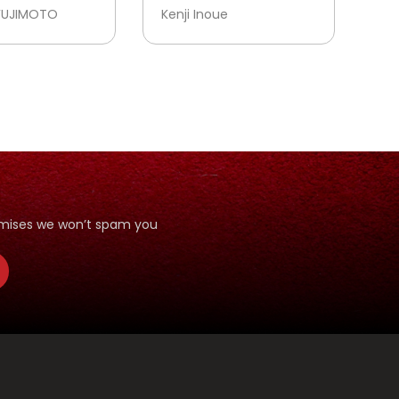
FUJIMOTO
Kenji Inoue
romises we won’t spam you