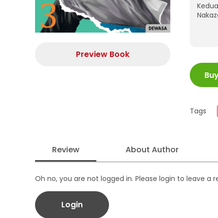
Kedua 
Nakaza
Preview Book
ISBN
Bu
Juml
Size
Publi
Tags
Form
Review
About Author
Oh no, you are not logged in. Please login to leave a 
Login