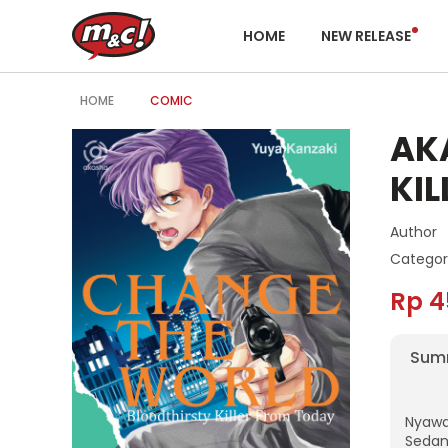
HOME
NEW RELEASE
HOME
COMIC
AK
KIL
Author
Categor
Rp 4
Sum
Nyawa
Sedan