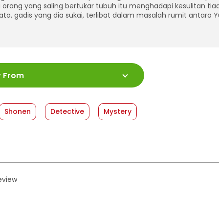
orang yang saling bertukar tubuh itu menghadapi kesulitan tiada
to, gadis yang dia sukai, terlibat dalam masalah rumit antara 
:
978-623-03-1484-1
y From
ah Halaman
:
216 halaman
:
13 cm x 18 cm
shed Date
:
18 September 2024
Shonen
Detective
Mystery
at
:
Softcover
review