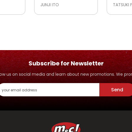
VISIONS
JUNJI ITO
TATSUKI 
Subscribe for Newsletter
ollow us on social media and learn about new promotions. We p
Send