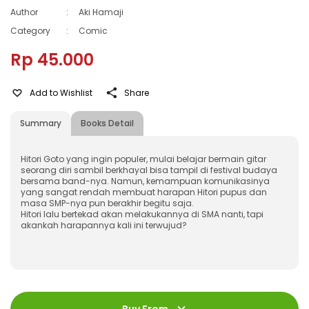
Author
:
Aki Hamaji
Category
:
Comic
Rp 45.000
Add to Wishlist
Share
Summary
Books Detail
Hitori Goto yang ingin populer, mulai belajar bermain gitar
seorang diri sambil berkhayal bisa tampil di festival budaya
bersama band-nya. Namun, kemampuan komunikasinya
yang sangat rendah membuat harapan Hitori pupus dan
masa SMP-nya pun berakhir begitu saja.
Hitori lalu bertekad akan melakukannya di SMA nanti, tapi
akankah harapannya kali ini terwujud?
ISBN
:
978-623-03-1291-5
Jumlah Halaman
:
128 halaman