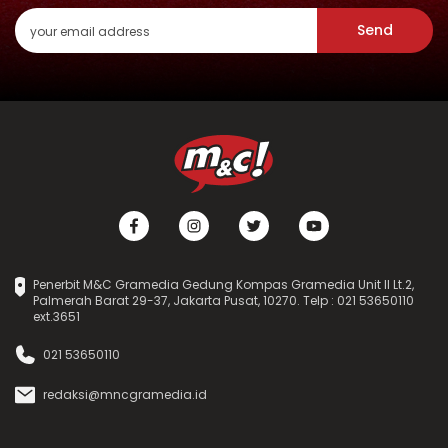
Send
Penerbit M&C Gramedia Gedung Kompas Gramedia Unit II Lt.2,
Palmerah Barat 29-37, Jakarta Pusat, 10270. Telp : 021 53650110
ext.3651
021 53650110
redaksi@mncgramedia.id