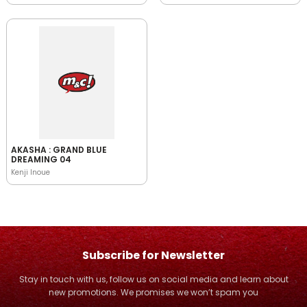
AKASHA : GRAND BLUE
DREAMING 04
Kenji Inoue
Subscribe for Newsletter
Stay in touch with us, follow us on social media and learn about
new promotions. We promises we won’t spam you