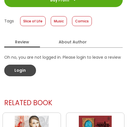
Buy From
Size
:
13 x 18
Published Date
:
20 March 2024
Tags
Slice of Life
Music
Comics
Format
:
Softcover
Review
About Author
Oh no, you are not logged in. Please login to leave a review
Login
RELATED BOOK