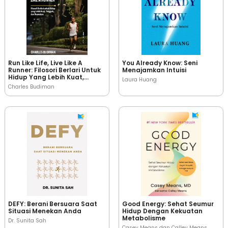
Run Like Life, Live Like A
You Already Know: Seni
Runner: Filosori Berlari Untuk
Menajamkan Intuisi
Hidup Yang Lebih Kuat,
Laura Huang
Tangguh, Dan Bermakna
Charles Budiman
DEFY: Berani Bersuara Saat
Good Energy: Sehat Seumur
Situasi Menekan Anda
Hidup Dengan Kekuatan
Metabolisme
Dr. Sunita Sah
Casey Means dan Calley Means