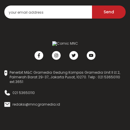
Send
Penerbit M&C Gramedia Gedung Kompas Gramedia Unit II Lt.2,
Palmerah Barat 29-37, Jakarta Pusat, 10270. Telp : 021 53650110
ext.3651
021 53650110
redaksi@mncgramedia.id