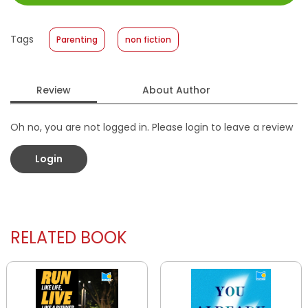
Size
:
13 x 19
Published Date
:
15 November 2023
Tags
Parenting
non fiction
Format
:
Softcover
Review
About Author
Oh no, you are not logged in. Please login to leave a review
Login
RELATED BOOK