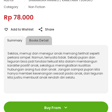
Author
:
SHIMAMURA HANAKO / KAMEYAMA TSURUKO
Category
:
Non Fiction
Rp 78.000
Add to Wishlist
Share
Summary
Books Detail
Sekilas, memuji dan menegur anak memang terlihat seperti
perkara simpel. Namun, ternyata tidak. Sebab pujian dan
teguran bisa jadi fondasi terkuat kita dalam membangun
karakter positif anak, sekaligus meningkatkan kualitas
hubungan orang tua dan anak. Jangan sampai pujian kita
hanya memberi kesenangan sesaat pada anak, dan teguran
kita justru membuat anak rendah diri selalu.
ISBN
:
9786230311970
Jumlah Halaman
:
Buy From
136 halaman