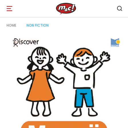
Open
navigation
HOME
NON FICTION