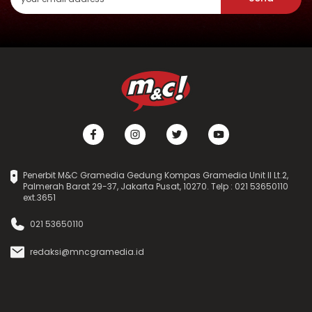
Penerbit M&C Gramedia Gedung Kompas Gramedia Unit II Lt.2,
Palmerah Barat 29-37, Jakarta Pusat, 10270. Telp : 021 53650110
ext.3651
021 53650110
redaksi@mncgramedia.id