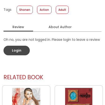
Published Date
:
27 December 2023
Tags
Shonen
Action
Adult
Format
:
Softcover
Review
About Author
Oh no, you are not logged in. Please login to leave a review
Login
RELATED BOOK