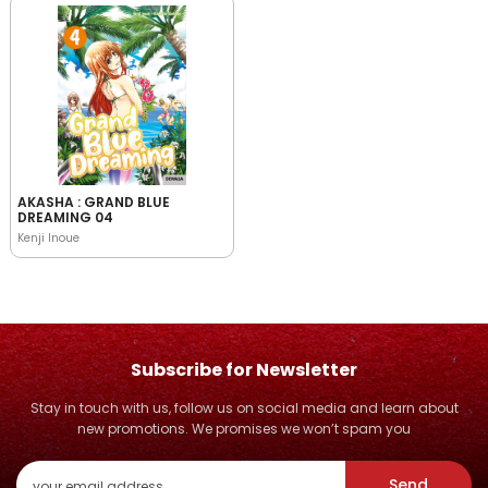
AKASHA : GRAND BLUE
DREAMING 04
Kenji Inoue
Subscribe for Newsletter
Stay in touch with us, follow us on social media and learn about
new promotions. We promises we won’t spam you
Send