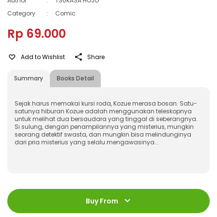
Author
:
TSUKASA HOJO
Category
:
Comic
Rp 69.000
Add to Wishlist
Share
Summary
Books Detail
Sejak harus memakai kursi roda, Kozue merasa bosan. Satu-
satunya hiburan Kozue adalah menggunakan teleskopnya
untuk melihat dua bersaudara yang tinggal di seberangnya.
Si sulung, dengan penampilannya yang misterius, mungkin
seorang detektif swasta, dan mungkin bisa melindunginya
dari pria misterius yang selalu mengawasinya...
ISBN
:
9786230311871
Jumlah Halaman
:
Buy From
232 halaman
Size
:
13 x 19