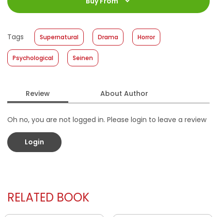
Jumlah Halaman
:
Buy From
192 halaman
Size
:
11,4 x 17,2
Published Date
:
21 August 2019
Tags
Supernatural
Drama
Horror
Format
:
Softcover
Psychological
Seinen
Review
About Author
Oh no, you are not logged in. Please login to leave a review
Login
RELATED BOOK