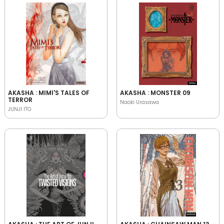
AKASHA : MIMI'S TALES OF
AKASHA : MONSTER 09
TERROR
Naoki Urasawa
JUNJI ITO