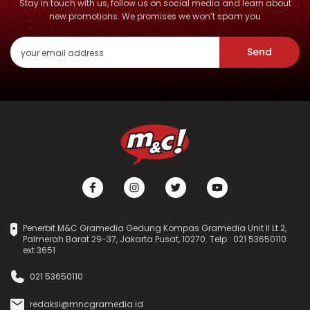
Stay in touch with us, follow us on social media and learn about
new promotions. We promises we won’t spam you
Send
Penerbit M&C Gramedia Gedung Kompas Gramedia Unit II Lt.2,
Palmerah Barat 29-37, Jakarta Pusat, 10270. Telp : 021 53650110
ext.3651
021 53650110
redaksi@mncgramedia.id