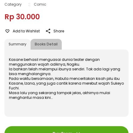
Category
:
Comic
Rp 30.000
Add to Wishlist
Share
Summary
Books Detail
Kasane berhasil menguasai dunia teater dengan
menggunakan wajah adiknya, Nogiku.
Ia bahkan telah melampui ibunya sendiri. Tak ada lagi yang
bisa menghalanginya.
Pada waktu bersamaan, Habuta menceritakan kisah pilu ibu
Kasane, Izana, yang juga cantik karena merebut wajah Sukeyo
Fuchi.
Masa lalu yang sekarang tampak jelas, akhirnya mulai
menghantui masa kini…
ISBN
:
978-602-480-651-4