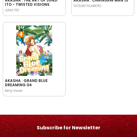
AKASHA : THE ART OF JUNJI
AKASHA : CHAINSAW MAN 13
ITO - TWISTED VISIONS
TATSUKI FUJIMOTO
JUNJI ITO
AKASHA : GRAND BLUE
DREAMING 04
Kenji Inoue
Subscribe for Newsletter