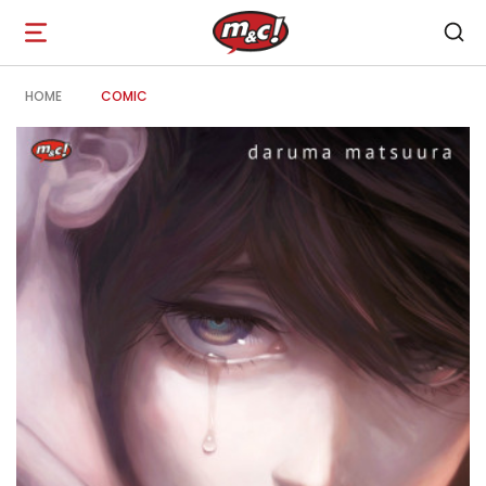
Open
navigation
HOME
COMIC