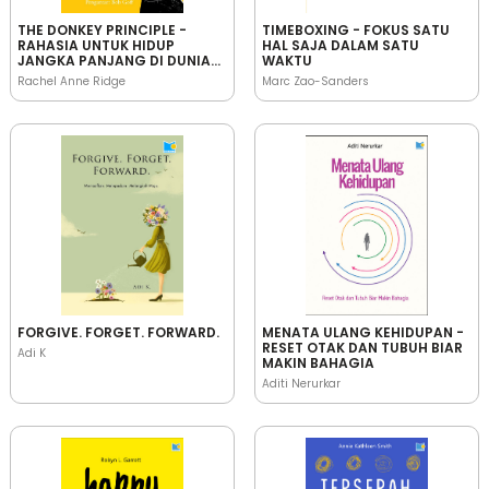
THE DONKEY PRINCIPLE -
TIMEBOXING - FOKUS SATU
RAHASIA UNTUK HIDUP
HAL SAJA DALAM SATU
JANGKA PANJANG DI DUNIA
WAKTU
SERBACEPAT
Rachel Anne Ridge
Marc Zao-Sanders
FORGIVE. FORGET. FORWARD.
MENATA ULANG KEHIDUPAN -
RESET OTAK DAN TUBUH BIAR
Adi K
MAKIN BAHAGIA
Aditi Nerurkar