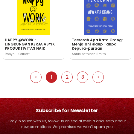
HAPPY @WORK -
Terserah Apa Kata Orang:
LINGKUNGAN KERJA ASYIK
Menjalani Hidup Tanpa
PRODUKTIVITAS NAIK
Kepura-puraan
Robyn L. Garrett
Annie Kathleen Smith
<
1
2
3
>
Subscribe for Newsletter
Stay in touch with us, follow us on social media and learn about
new promotions. We promises we won’t spam you