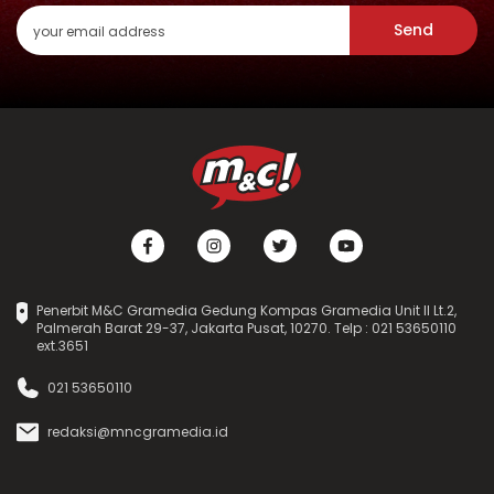
Send
Penerbit M&C Gramedia Gedung Kompas Gramedia Unit II Lt.2,
Palmerah Barat 29-37, Jakarta Pusat, 10270. Telp : 021 53650110
ext.3651
021 53650110
redaksi@mncgramedia.id