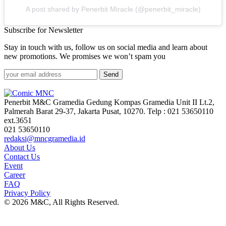
A post shared by Penerbit Miracle (@penerbit_miracle)
Subscribe for Newsletter
Stay in touch with us, follow us on social media and learn about
new promotions. We promises we won’t spam you
Send
Penerbit M&C Gramedia Gedung Kompas Gramedia Unit II Lt.2,
Palmerah Barat 29-37, Jakarta Pusat, 10270. Telp : 021 53650110
ext.3651
021 53650110
redaksi@mncgramedia.id
About Us
Contact Us
Event
Career
FAQ
Privacy Policy
© 2026 M&C, All Rights Reserved.