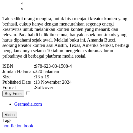
Tak sedikit orang mengira, untuk bisa menjadi kreator konten yang
berhasil, cukup hanya dengan mencurahkan segenap energi
kreativitas untuk melahirkan konten-konten yang menarik dan
relevan. Padahal di balik itu semua, banyak aspek non-teknis yang
harus dipahami sejak awal. Melalui buku ini, Amanda Bucci,
seorang kreator konten asal Austin, Texas, Amerika Serikat, berbagi
pengalamannya selama 10 tahun mengelola saluran-saluran
pribadinya di berbagai platform media sosial.
ISBN
:
978-623-03-1508-4
Jumlah Halaman
:
320 halaman
Size
:
13 x 19
Published Date
:
13 November 2024
Format
:
Softcover
Buy From
Gramedia.com
Video
Tags
non fiction book