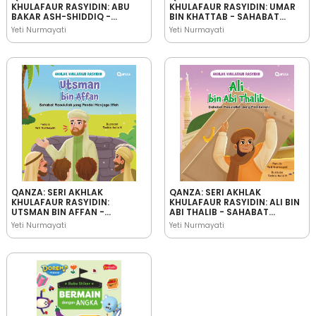
KHULAFAUR RASYIDIN: ABU
KHULAFAUR RASYIDIN: UMAR
BAKAR ASH-SHIDDIQ -
BIN KHATTAB - SAHABAT
SAHABAT RASULULLAH YANG
RASULULLAH YANG
Yeti Nurmayati
Yeti Nurmayati
JUJUR
BIJAKSANA
QANZA: SERI AKHLAK
QANZA: SERI AKHLAK
KHULAFAUR RASYIDIN:
KHULAFAUR RASYIDIN: ALI BIN
UTSMAN BIN AFFAN -
ABI THALIB - SAHABAT
SAHABAT RASULULLAH YANG
RASULULLAH YANG
Yeti Nurmayati
Yeti Nurmayati
PANDAI MENJAGA IFFAH
PEMBERANI