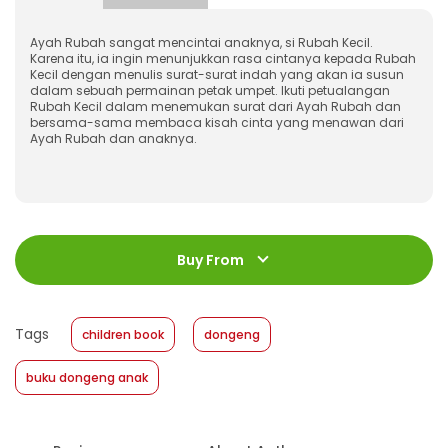
Ayah Rubah sangat mencintai anaknya, si Rubah Kecil.
Karena itu, ia ingin menunjukkan rasa cintanya kepada Rubah
Kecil dengan menulis surat-surat indah yang akan ia susun
dalam sebuah permainan petak umpet. Ikuti petualangan
Rubah Kecil dalam menemukan surat dari Ayah Rubah dan
bersama-sama membaca kisah cinta yang menawan dari
Ayah Rubah dan anaknya.
ISBN
:
978-623-03-1423-0
Jumlah Halaman
:
Buy From
40 halaman
Size
:
23 cm x 23 cm
Published Date
:
10 July 2024
Tags
children book
dongeng
Format
:
Softcover
buku dongeng anak