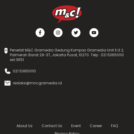
Penerbit M&C Gramedia Gedung Kompas Gramedia Unit II Lt.2,
Palmerah Barat 29-37, Jakarta Pusat, 10270. Telp : 021 53650110
ext.3651
021 53650110
redaksi@mncgramedia.id
About Us
Contact Us
Event
Career
FAQ
Privacy Policy