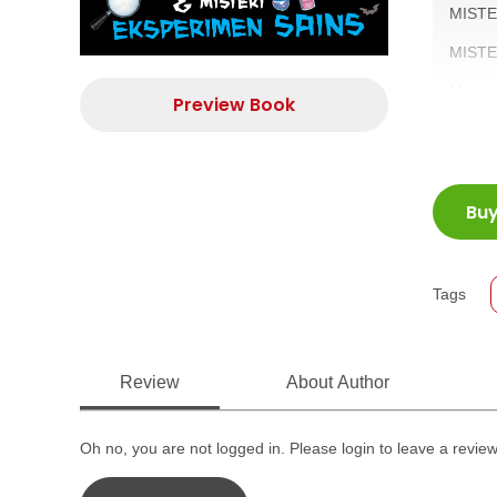
MISTE
MISTE
Mengun
Preview Book
Aku ad
Aku ak
Aku ju
Eoreum
ISBN
Apa? A
Bu
Jumla
Selama
Size
Publi
Tags
Forma
Review
About Author
Oh no, you are not logged in. Please login to leave a revie