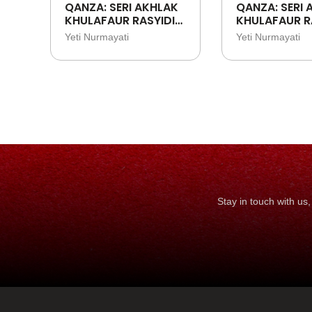
QANZA: SERI AKHLAK
QANZA: SERI 
KHULAFAUR RASYIDIN:
KHULAFAUR R
ABU BAKAR ASH-
UMAR BIN KH
Yeti Nurmayati
Yeti Nurmayati
SHIDDIQ - SAHABAT
SAHABAT
RASULULLAH YANG
RASULULLAH 
JUJUR
BIJAKSANA
Stay in touch with u