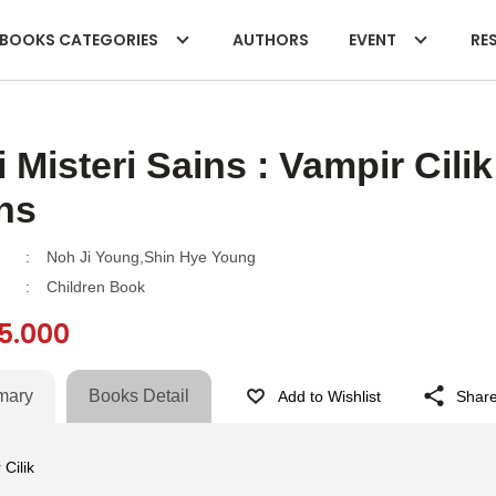
BOOKS CATEGORIES
AUTHORS
EVENT
RES
i Misteri Sains : Vampir Cil
ns
:
Noh Ji Young,Shin Hye Young
:
Children Book
15.000
mary
Books Detail
Add to Wishlist
Shar
Cilik