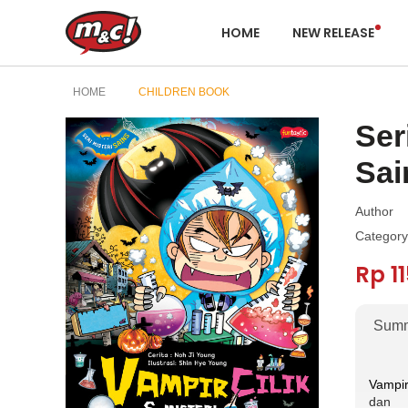
HOME
NEW RELEASE
HOME
CHILDREN BOOK
Ser
Sai
Author
Category
Rp 1
Sum
Vampir 
dan