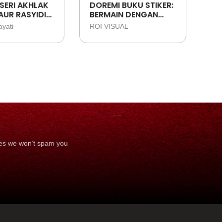
SERI AKHLAK
DOREMI BUKU STIKER:
UR RASYIDIN:
BERMAIN DENGAN
ABI THALIB -
ANGKA
ayati
ROI VISUAL
T
LLAH YANG
ANI
ses we won’t spam you