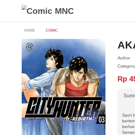
HOME
COMIC
AKA
Author
Category
Rp 4
Sum
Saori 
bertem
berharg
Sement