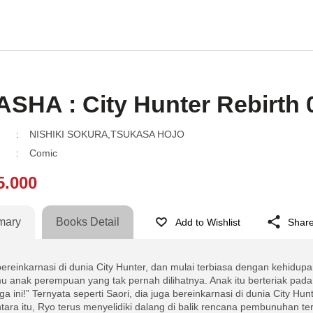
SHA : City Hunter Rebirth 
:
NISHIKI SOKURA,TSUKASA HOJO
:
Comic
5.000
mary
Books Detail
Add to Wishlist
Shar
bereinkarnasi di dunia City Hunter, dan mulai terbiasa dengan kehidupan
u anak perempuan yang tak pernah dilihatnya. Anak itu berteriak pada
a ini!” Ternyata seperti Saori, dia juga bereinkarnasi di dunia City Hunt
ara itu, Ryo terus menyelidiki dalang di balik rencana pembunuhan ter