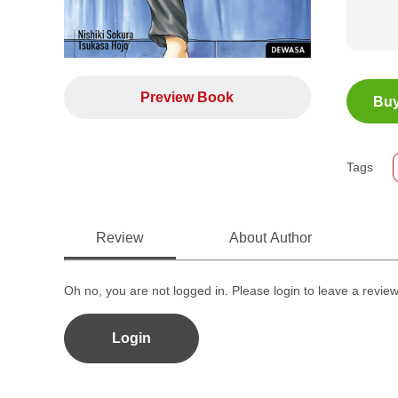
ISBN
Preview Book
Buy
Jumla
Size
Publi
Tags
Forma
Review
About Author
Oh no, you are not logged in. Please login to leave a revie
Login