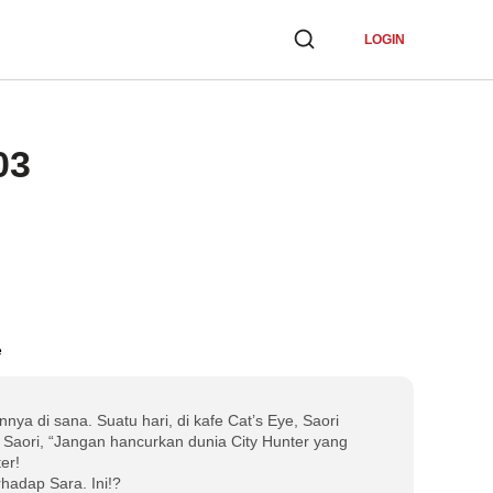
LOGIN
03
e
nya di sana. Suatu hari, di kafe Cat’s Eye, Saori
 Saori, “Jangan hancurkan dunia City Hunter yang
er!
hadap Sara. Ini!?