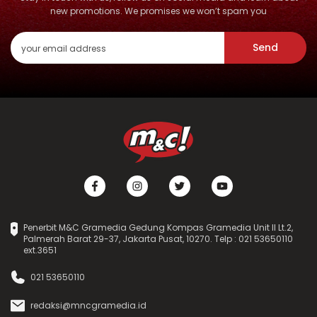
new promotions. We promises we won’t spam you
Send
Penerbit M&C Gramedia Gedung Kompas Gramedia Unit II Lt.2,
Palmerah Barat 29-37, Jakarta Pusat, 10270. Telp : 021 53650110
ext.3651
021 53650110
redaksi@mncgramedia.id