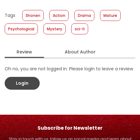
Size
:
11,4 x 17,2
Published Date
:
07 August 2019
Tags
Shonen
Action
Drama
Mature
Format
:
Hardcover
Psychological
Mystery
sci-fi
Review
About Author
Oh no, you are not logged in. Please login to leave a review
Login
Subscribe for Newsletter
Stay in touch with us, follow us on social media and learn about