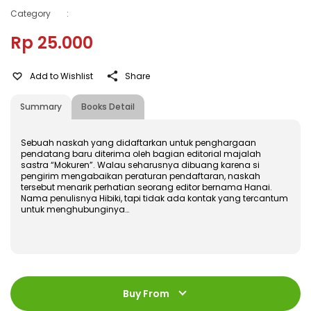
Category
:
Rp 25.000
Add to Wishlist
Share
Summary
Books Detail
Sebuah naskah yang didaftarkan untuk penghargaan
pendatang baru diterima oleh bagian editorial majalah
sastra “Mokuren”. Walau seharusnya dibuang karena si
pengirim mengabaikan peraturan pendaftaran, naskah
tersebut menarik perhatian seorang editor bernama Hanai.
Nama penulisnya Hibiki, tapi tidak ada kontak yang tercantum
untuk menghubunginya…
ISBN
:
978-602-480-601-9
Jumlah Halaman
:
Buy From
192 halaman