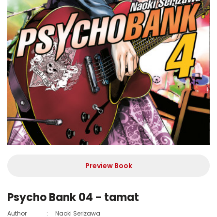
Preview Book
Psycho Bank 04 - tamat
Author
:
Naoki Serizawa