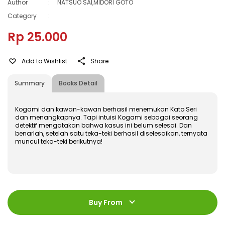
Author
:
NATSUO SAI,MIDORI GOTO
Category
:
Rp 25.000
Add to Wishlist
Share
Summary
Books Detail
Kogami dan kawan-kawan berhasil menemukan Kato Seri
dan menangkapnya. Tapi intuisi Kogami sebagai seorang
detektif mengatakan bahwa kasus ini belum selesai. Dan
benarlah, setelah satu teka-teki berhasil diselesaikan, ternyata
muncul teka-teki berikutnya!
ISBN
:
978-602-428-422-0
Jumlah Halaman
:
Buy From
184 halaman
Size
:
11,4 x 16,8