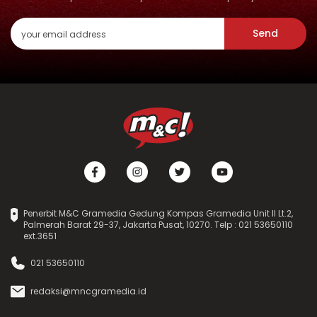
Send
Penerbit M&C Gramedia Gedung Kompas Gramedia Unit II Lt.2,
Palmerah Barat 29-37, Jakarta Pusat, 10270. Telp : 021 53650110
ext.3651
021 53650110
redaksi@mncgramedia.id