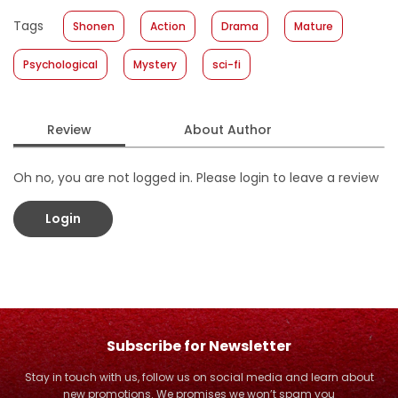
Published Date
:
07 June 2017
Tags
Shonen
Action
Drama
Mature
Format
:
Hardcover
Psychological
Mystery
sci-fi
Review
About Author
Oh no, you are not logged in. Please login to leave a review
Login
Subscribe for Newsletter
Stay in touch with us, follow us on social media and learn about
new promotions. We promises we won’t spam you