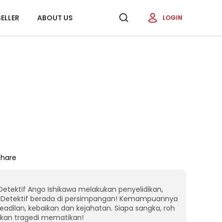
ELLER
ABOUT US
LOGIN
Share
ektif Ango Ishikawa melakukan penyelidikan,
g Detektif berada di persimpangan! Kemampuannya
adilan, kebaikan dan kejahatan. Siapa sangka, roh
kan tragedi mematikan!