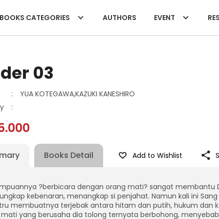
BOOKS CATEGORIES
AUTHORS
EVENT
RES
der 03
:
YUA KOTEGAWA,KAZUKI KANESHIRO
y
:
5.000
mary
Books Detail
Add to Wishlist
puannya ?berbicara dengan orang mati? sangat membantu Det
ngkap kebenaran, menangkap si penjahat. Namun kali ini San
ustru membuatnya terjebak antara hitam dan putih, hukum dan ke
 mati yang berusaha dia tolong ternyata berbohong, menyebab