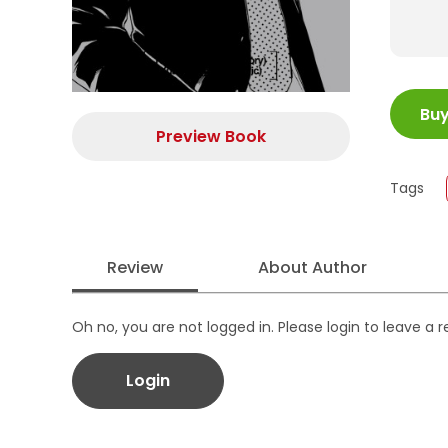
ISBN
Bu
Juml
Preview Book
Size
Publi
Tags
Form
Review
About Author
Oh no, you are not logged in. Please login to leave a 
Login