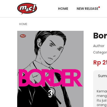
HOME
NEW RELEASE
HOME
Bor
Author
Categor
Rp 2
Sum
Kemam
mengu
itu j
orang