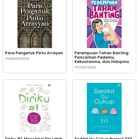
Para Pengetuk Pintu Arrayan
Perempuan Tahan Banting:
Pancarkan Pedemu,
SYABARRUDDIN
Kekuatanmu, dan Hidupmu
TIFFANY REESE
Diriku #1: Mencintai Diri Lebih
Sedikit Itu Cukup Project 333