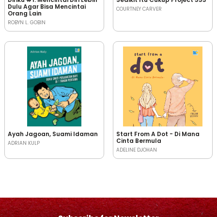
Dulu Agar Bisa Mencintai
COURTNEY CARVER
Orang Lain
ROBYN L. GOBIN
Ayah Jagoan, Suami Idaman
Start From A Dot - Di Mana
Cinta Bermula
ADRIAN KULP
ADELINE DJOHAN