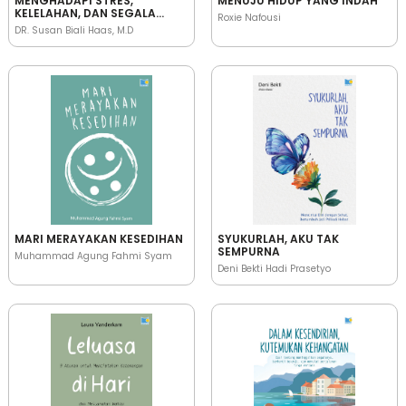
MENGHADAPI STRES,
MENUJU HIDUP YANG INDAH
KELELAHAN, DAN SEGALA
Roxie Nafousi
MASALAH KESEHATAN FISIK
DR. Susan Biali Haas, M.D
DAN MENTAL
MARI MERAYAKAN KESEDIHAN
SYUKURLAH, AKU TAK
SEMPURNA
Muhammad Agung Fahmi Syam
Deni Bekti Hadi Prasetyo