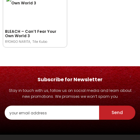
BLEACH – Can’t Fear Your
Own World 3
RYOHGO NARITA
Tite Kubo
Subscribe for Newsletter
Stay in touch with us, follow us on social media and learn about
new promotions. We promises we won’t spam you
Send