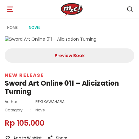
Open
navigation
HOME
NOVEL
Preview Book
NEW RELEASE
Sword Art Online 011 – Alicization
Turning
Author
:
REKI KAWAHARA
Category
:
Novel
Rp 105.000
Add to Wishlist
Share