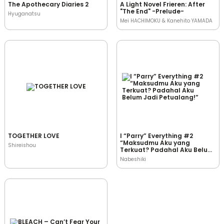
The Apothecary Diaries 2
A Light Novel Frieren: After
"The End" -Prelude-
Hyuganatsu
Mei HACHIMOKU & Kanehito YAMADA
TOGETHER LOVE
I “Parry” Everything #2
“Maksudmu Aku yang
Shireishou
Terkuat? Padahal Aku Belum
Jadi Petualang!”
Nabeshiki