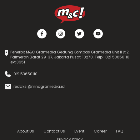
Penerbit M&C Gramedia Gedung Kompas Gramedia Unit II Lt.2,
Palmerah Barat 29-37, Jakarta Pusat, 10270. Telp : 021 53650110
ext.3651
021 53650110
redaksi@mncgramedia.id
About Us
Contact Us
Event
Career
FAQ
Privacy Policy