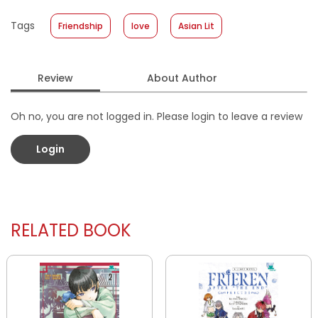
Published Date
:
13 August 2025
Tags
Friendship
love
Asian Lit
Format
:
Softcover
Review
About Author
Oh no, you are not logged in. Please login to leave a review
Login
RELATED BOOK