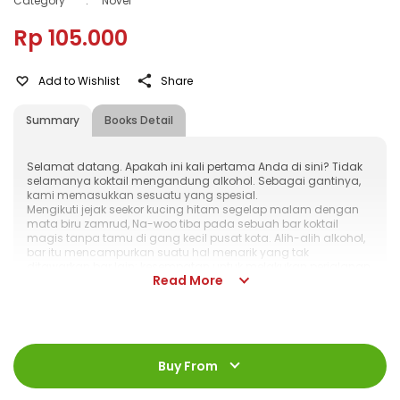
Category
:
Novel
Rp 105.000
Add to Wishlist
Share
Summary
Books Detail
Selamat datang. Apakah ini kali pertama Anda di sini? Tidak
selamanya koktail mengandung alkohol. Sebagai gantinya,
kami memasukkan sesuatu yang spesial.
Mengikuti jejak seekor kucing hitam segelap malam dengan
mata biru zamrud, Na-woo tiba pada sebuah bar koktail
magis tanpa tamu di gang kecil pusat kota. Alih-alih alkohol,
bar itu mencampurkan suatu hal menarik yang tak
ditawarkan bar lain; kesempatan untuk melakukan perjalanan
Read More
waktu.
Melalui berbagai racikan bartender misterius menggunakan
shaker, sebuah portal perjalanan waktu terbuka bagi Na-woo
untuk mematahkan takdir cinta yang menyakitkan,
menghentikan sebuah kecelakaan maut, dan membebaskan
ISBN
:
978-623-03-1775-0
dirinya dari penyesalan dan rasa bersalah di masa lalu.
Jumlah Halaman
:
Buy From
264 halaman
Size
:
13 x 19