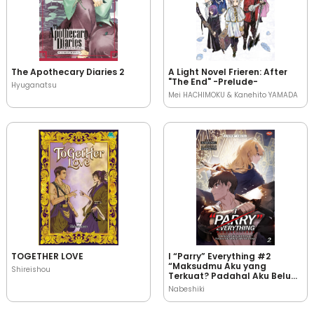
The Apothecary Diaries 2
A Light Novel Frieren: After
"The End" -Prelude-
Hyuganatsu
Mei HACHIMOKU & Kanehito YAMADA
TOGETHER LOVE
I “Parry” Everything #2
“Maksudmu Aku yang
Shireishou
Terkuat? Padahal Aku Belum
Jadi Petualang!”
Nabeshiki