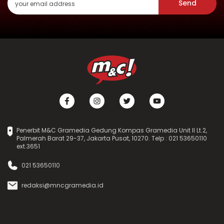
Send
Penerbit M&C Gramedia Gedung Kompas Gramedia Unit II Lt.2,
Palmerah Barat 29-37, Jakarta Pusat, 10270. Telp : 021 53650110
ext.3651
021 53650110
redaksi@mncgramedia.id