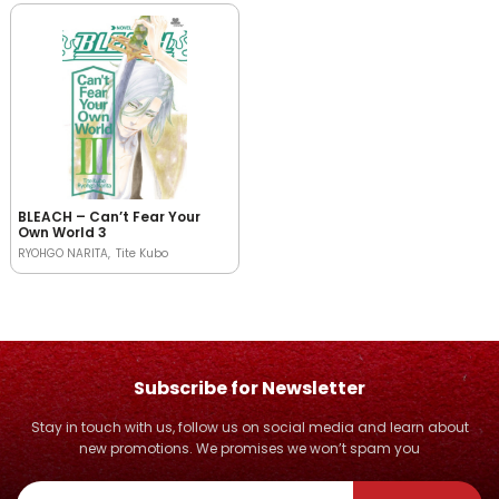
BLEACH – Can’t Fear Your
Own World 3
RYOHGO NARITA
Tite Kubo
Subscribe for Newsletter
Stay in touch with us, follow us on social media and learn about
new promotions. We promises we won’t spam you