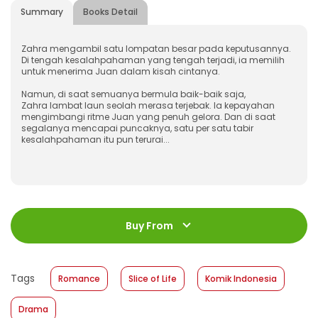
Summary
Books Detail
Zahra mengambil satu lompatan besar pada keputusannya.
Di tengah kesalahpahaman yang tengah terjadi, ia memilih
untuk menerima Juan dalam kisah cintanya.
Namun, di saat semuanya bermula baik-baik saja,
Zahra lambat laun seolah merasa terjebak. Ia kepayahan
mengimbangi ritme Juan yang penuh gelora. Dan di saat
segalanya mencapai puncaknya, satu per satu tabir
kesalahpahaman itu pun terurai...
ISBN
:
978-602-480-833-4
Jumlah Halaman
:
Buy From
168 halaman
Size
:
13,2 x 20
Published Date
:
14 May 2025
Tags
Romance
Slice of Life
Komik Indonesia
Format
:
Softcover
Drama