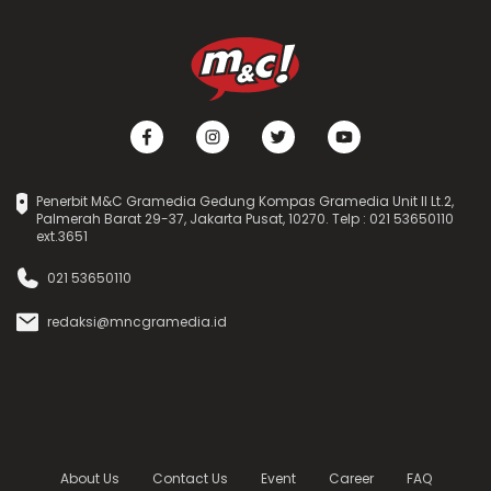
Penerbit M&C Gramedia Gedung Kompas Gramedia Unit II Lt.2,
Palmerah Barat 29-37, Jakarta Pusat, 10270. Telp : 021 53650110
ext.3651
021 53650110
redaksi@mncgramedia.id
About Us
Contact Us
Event
Career
FAQ