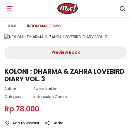
Open
navigation
HOME
INDONESIAN COMIC
Preview Book
KOLONI : DHARMA & ZAHRA LOVEBIRD
DIARY VOL. 3
Author
:
Sweta Kartika
Category
:
Indonesian Comic
Rp 78.000
Add to Wishlist
Share