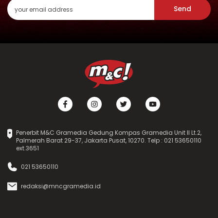
Send
Penerbit M&C Gramedia Gedung Kompas Gramedia Unit II Lt.2,
Palmerah Barat 29-37, Jakarta Pusat, 10270. Telp : 021 53650110
ext.3651
021 53650110
redaksi@mncgramedia.id