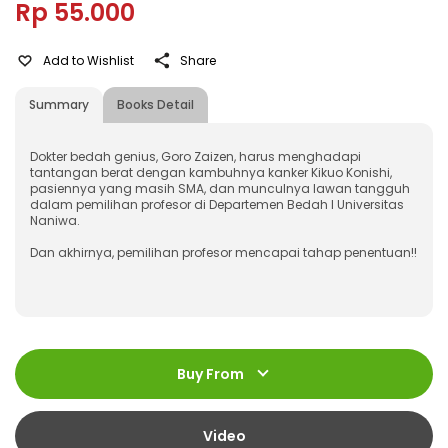
Rp 55.000
Add to Wishlist
Share
Summary
Books Detail
Dokter bedah genius, Goro Zaizen, harus menghadapi
tantangan berat dengan kambuhnya kanker Kikuo Konishi,
pasiennya yang masih SMA, dan munculnya lawan tangguh
dalam pemilihan profesor di Departemen Bedah I Universitas
Naniwa.
Dan akhirnya, pemilihan profesor mencapai tahap penentuan!!
ISBN
:
978-623-03-1629-6
Jumlah Halaman
:
Buy From
256 halaman
Size
:
13 x 18
Published Date
:
07 May 2025
Video