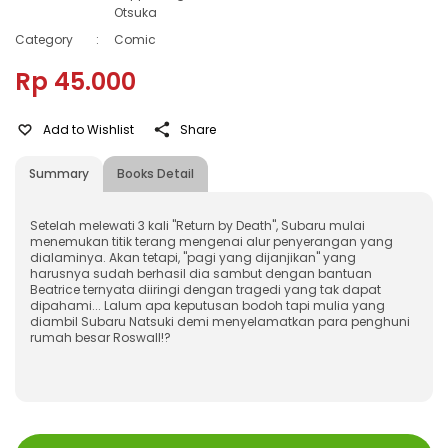
Otsuka
Category
:
Comic
Rp 45.000
Add to Wishlist
Share
Summary
Books Detail
Setelah melewati 3 kali "Return by Death", Subaru mulai
menemukan titik terang mengenai alur penyerangan yang
dialaminya. Akan tetapi, "pagi yang dijanjikan" yang
harusnya sudah berhasil dia sambut dengan bantuan
Beatrice ternyata diiringi dengan tragedi yang tak dapat
dipahami... Lalum apa keputusan bodoh tapi mulia yang
diambil Subaru Natsuki demi menyelamatkan para penghuni
rumah besar Roswall!?
ISBN
:
978-623-03-0592-4