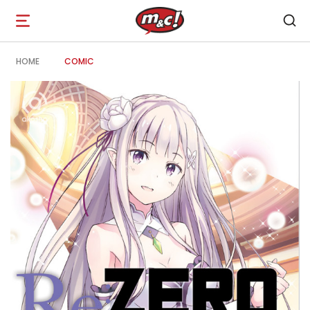
Open
navigation
HOME
COMIC