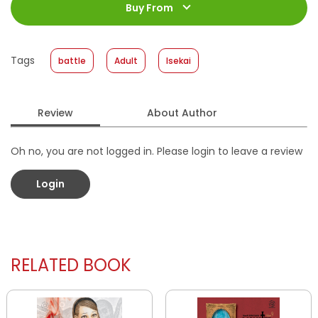
Jumlah Halaman
:
Buy From
200 halaman
Size
:
13 cm x 18 cm
Published Date
:
17 November 2021
Tags
battle
Adult
Isekai
Format
:
Softcover
Review
About Author
Oh no, you are not logged in. Please login to leave a review
Login
RELATED BOOK