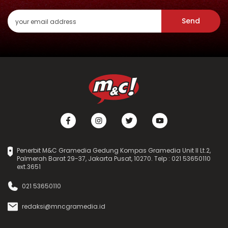
Send
Penerbit M&C Gramedia Gedung Kompas Gramedia Unit II Lt.2,
Palmerah Barat 29-37, Jakarta Pusat, 10270. Telp : 021 53650110
ext.3651
021 53650110
redaksi@mncgramedia.id