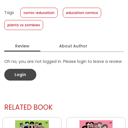
Published Date
:
10 January 2024
Tags
comic-education
education comics
Format
:
Softcover
plants vs zombies
Review
About Author
Oh no, you are not logged in. Please login to leave a review
Login
RELATED BOOK