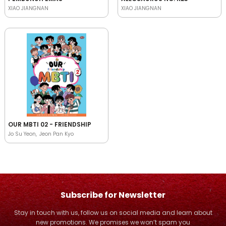
XIAO JIANGNAN
XIAO JIANGNAN
OUR MBTI 02 - FRIENDSHIP
Jo Su Yeon
Jeon Pan Kyo
Subscribe for Newsletter
Stay in touch with us, follow us on social media and learn about
new promotions. We promises we won’t spam you