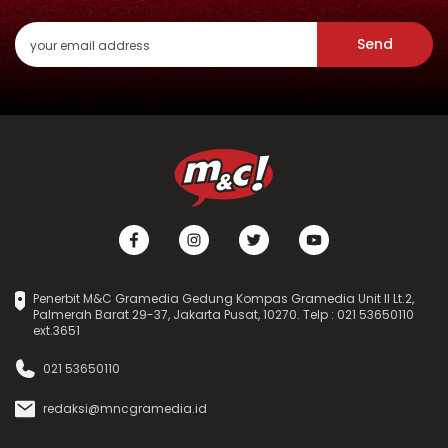
Send
Penerbit M&C Gramedia Gedung Kompas Gramedia Unit II Lt.2,
Palmerah Barat 29-37, Jakarta Pusat, 10270. Telp : 021 53650110
ext.3651
021 53650110
redaksi@mncgramedia.id