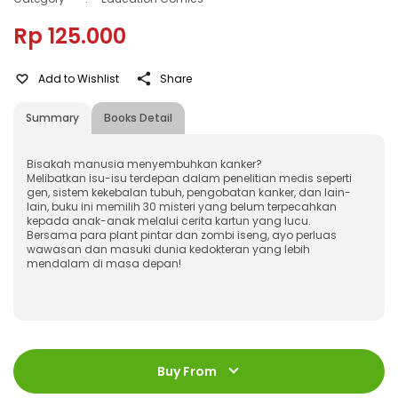
Rp 125.000
Add to Wishlist
Share
Summary
Books Detail
Bisakah manusia menyembuhkan kanker?
Melibatkan isu-isu terdepan dalam penelitian medis seperti
gen, sistem kekebalan tubuh, pengobatan kanker, dan lain-
lain, buku ini memilih 30 misteri yang belum terpecahkan
kepada anak-anak melalui cerita kartun yang lucu.
Bersama para plant pintar dan zombi iseng, ayo perluas
wawasan dan masuki dunia kedokteran yang lebih
mendalam di masa depan!
ISBN
:
9786230311628
Jumlah Halaman
:
Buy From
176 halaman
Size
:
18 x 24