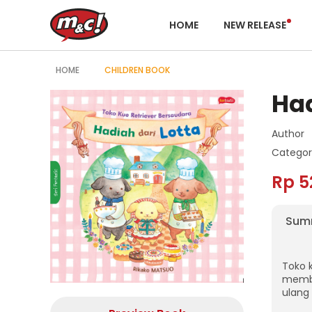
HOME
NEW RELEASE
HOME
CHILDREN BOOK
Had
Author
Categor
Rp 5
Sum
Toko k
membu
ulang