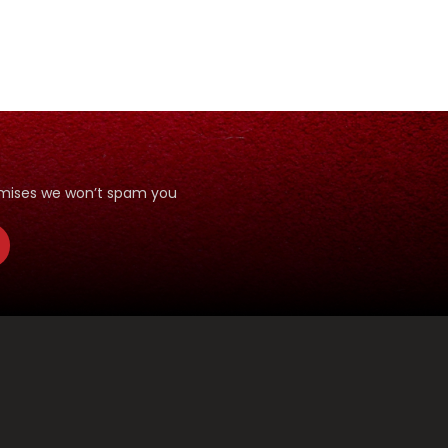
ANI
romises we won’t spam you