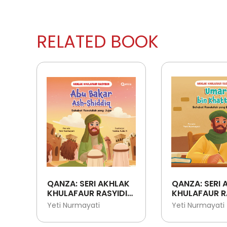
RELATED BOOK
QANZA: SERI AKHLAK
QANZA: SERI 
KHULAFAUR RASYIDIN:
KHULAFAUR R
ABU BAKAR ASH-
UMAR BIN KH
Yeti Nurmayati
Yeti Nurmayati
SHIDDIQ - SAHABAT
SAHABAT
RASULULLAH YANG
RASULULLAH 