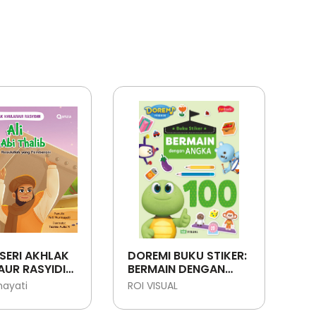
SERI AKHLAK
DOREMI BUKU STIKER:
UR RASYIDIN:
BERMAIN DENGAN
ABI THALIB -
ANGKA
mayati
ROI VISUAL
T
LLAH YANG