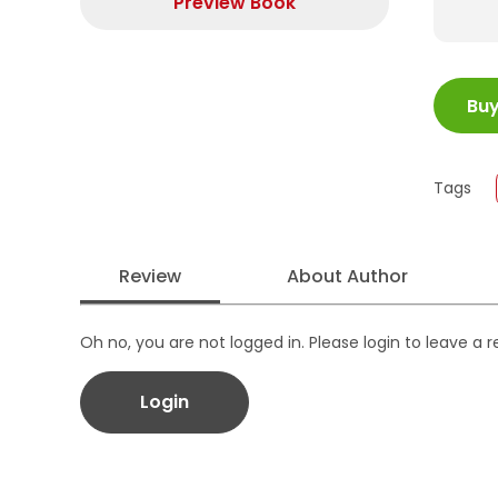
Preview Book
ISBN
Bu
Juml
Size
Publi
Tags
Form
Review
About Author
Oh no, you are not logged in. Please login to leave a 
Login