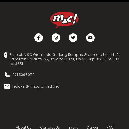
Penerbit M&C Gramedia Gedung Kompas Gramedia Unit II Lt.2,
Palmerah Barat 29-37, Jakarta Pusat, 10270. Telp : 021 53650110
ext.3651
021 53650110
redaksi@mncgramedia.id
About Us
Contact Us
Event
Career
FAQ