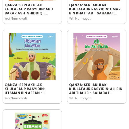
QANZA: SERI AKHLAK
QANZA: SERI AKHLAK
KHULAFAUR RASYIDIN: ABU
KHULAFAUR RASYIDIN: UMAR
BAKAR ASH-SHIDDIQ -
BIN KHATTAB - SAHABAT
SAHABAT RASULULLAH YANG
RASULULLAH YANG
Yeti Nurmayati
Yeti Nurmayati
JUJUR
BIJAKSANA
QANZA: SERI AKHLAK
QANZA: SERI AKHLAK
KHULAFAUR RASYIDIN:
KHULAFAUR RASYIDIN: ALI BIN
UTSMAN BIN AFFAN -
ABI THALIB - SAHABAT
SAHABAT RASULULLAH YANG
RASULULLAH YANG
Yeti Nurmayati
Yeti Nurmayati
PANDAI MENJAGA IFFAH
PEMBERANI