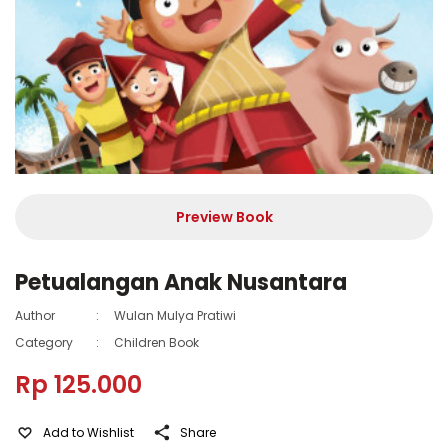
Preview Book
Petualangan Anak Nusantara
Author
:
Wulan Mulya Pratiwi
Category
:
Children Book
Rp 125.000
Add to Wishlist
Share