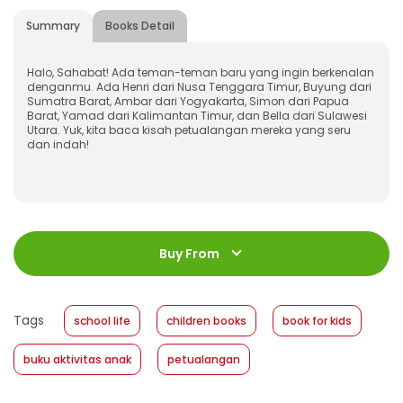
Summary
Books Detail
Halo, Sahabat! Ada teman-teman baru yang ingin berkenalan
denganmu. Ada Henri dari Nusa Tenggara Timur, Buyung dari
Sumatra Barat, Ambar dari Yogyakarta, Simon dari Papua
Barat, Yamad dari Kalimantan Timur, dan Bella dari Sulawesi
Utara. Yuk, kita baca kisah petualangan mereka yang seru
dan indah!
ISBN
:
978-623-03-0569-6
Jumlah Halaman
:
Buy From
136 halaman
Size
:
20 x 24
Published Date
:
02 February 2022
Tags
school life
children books
book for kids
Format
:
Softcover
buku aktivitas anak
petualangan