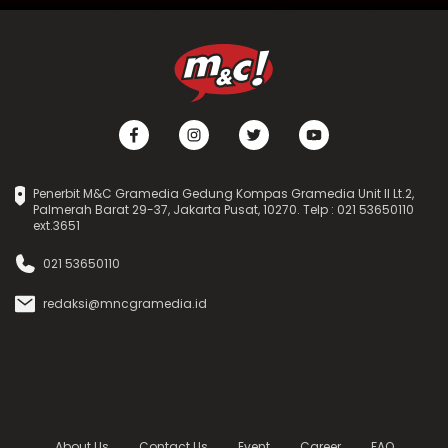
Penerbit M&C Gramedia Gedung Kompas Gramedia Unit II Lt.2,
Palmerah Barat 29-37, Jakarta Pusat, 10270. Telp : 021 53650110
ext.3651
021 53650110
redaksi@mncgramedia.id
About Us
Contact Us
Event
Career
FAQ