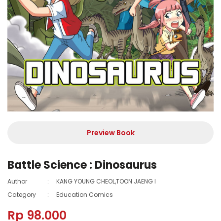
Preview Book
Battle Science : Dinosaurus
Author
:
KANG YOUNG CHEOL,TOON JAENG I
Category
:
Education Comics
Rp 98.000