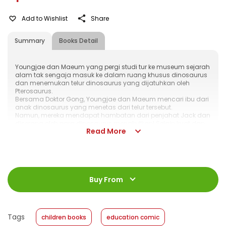
Add to Wishlist
Share
Summary
Books Detail
Youngjae dan Maeum yang pergi studi tur ke museum sejarah
alam tak sengaja masuk ke dalam ruang khusus dinosaurus
dan menemukan telur dinosaurus yang dijatuhkan oleh
Pterosaurus.
Bersama Doktor Gong, Youngjae dan Maeum mencari ibu dari
anak dinosaurus yang menetas dari telur tersebut.
Namun, mereka mendapat hambatan dari penjahat Jack dan
diserang oleh para dinosaurus menakutkan! Selain kuat dan
Read More
giginya tajam, dinosaurus juga ada yang berjumbai, ada
yang bertanduk, bahkan kepalanya botak!?
Apa yang akan kamu lakukan jika dinosaurus-dinosaurus itu
mundul di hadapanmu?
ISBN
:
978-623-03-0172-8
Jumlah Halaman
:
Buy From
160 halaman
Size
:
18,0 x 24,0
Published Date
:
10 August 2020
Tags
children books
education comic
Format
:
Hardcover