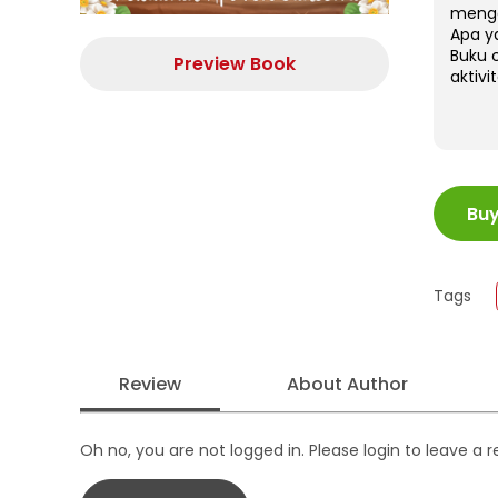
mengg
Apa ya
Buku 
Preview Book
aktivi
ISBN
Bu
Juml
Size
Publi
Tags
Form
Review
About Author
Oh no, you are not logged in. Please login to leave a 