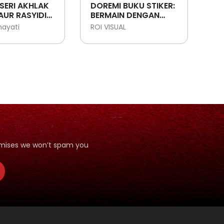
SERI AKHLAK
DOREMI BUKU STIKER:
UR RASYIDIN:
BERMAIN DENGAN
ABI THALIB -
ANGKA
mayati
ROI VISUAL
T
LLAH YANG
ANI
romises we won’t spam you