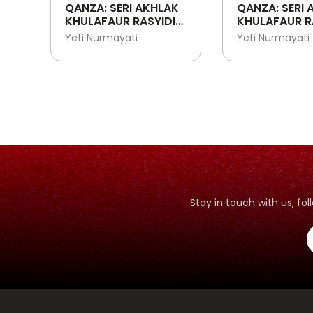
QANZA: SERI AKHLAK
QANZA: SERI 
KHULAFAUR RASYIDIN:
KHULAFAUR R
ABU BAKAR ASH-
UMAR BIN KH
Yeti Nurmayati
Yeti Nurmayati
SHIDDIQ - SAHABAT
SAHABAT
RASULULLAH YANG
RASULULLAH 
JUJUR
BIJAKSANA
Stay in touch with us, f