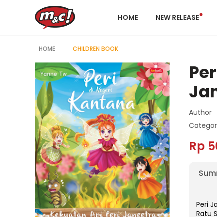
HOME
NEW RELEASE
HOME
CHILDREN BOOK
Per
Ja
Author
Categor
Rp 5
Sum
Peri J
Ratu 