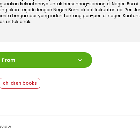
unakan kekuatannya untuk bersenang-senang di Negeri Bumi.
ng akan terjadi dengan Negeri Bumi akibat kekuatan api Peri Ja
cerita bergambar yang indah tentang peri-peri di negeri Kanta
tas untuk anak.
:
978-602-480-835-8
y From
ah Halaman
:
48 halaman
:
20 x 24
shed Date
:
23 December 2019
children books
at
:
Softcover
review