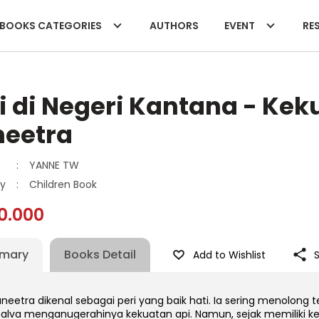
BOOKS CATEGORIES
AUTHORS
EVENT
RES
i di Negeri Kantana - Kek
neetra
:
YANNE TW
y
:
Children Book
0.000
mary
Books Detail
Add to Wishlist
aneetra dikenal sebagai peri yang baik hati. Ia sering menolong
Salva menganugerahinya kekuatan api. Namun, sejak memiliki kek