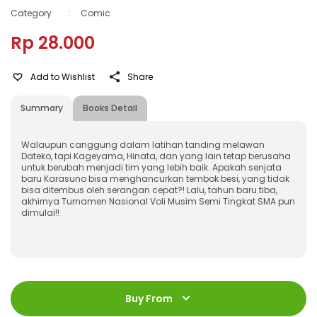
Category
:
Comic
Rp 28.000
Add to Wishlist
Share
Summary
Books Detail
Walaupun canggung dalam latihan tanding melawan
Dateko, tapi Kageyama, Hinata, dan yang lain tetap berusaha
untuk berubah menjadi tim yang lebih baik. Apakah senjata
baru Karasuno bisa menghancurkan tembok besi, yang tidak
bisa ditembus oleh serangan cepat?! Lalu, tahun baru tiba,
akhirnya Turnamen Nasional Voli Musim Semi Tingkat SMA pun
dimulai!!
ISBN
:
978-623-03-0582-5
Jumlah Halaman
:
Buy From
192 halaman
Size
:
11,4 x 17,2