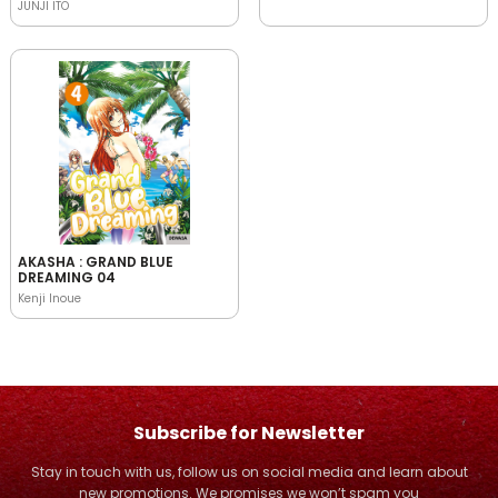
JUNJI ITO
AKASHA : GRAND BLUE
DREAMING 04
Kenji Inoue
Subscribe for Newsletter
Stay in touch with us, follow us on social media and learn about
new promotions. We promises we won’t spam you