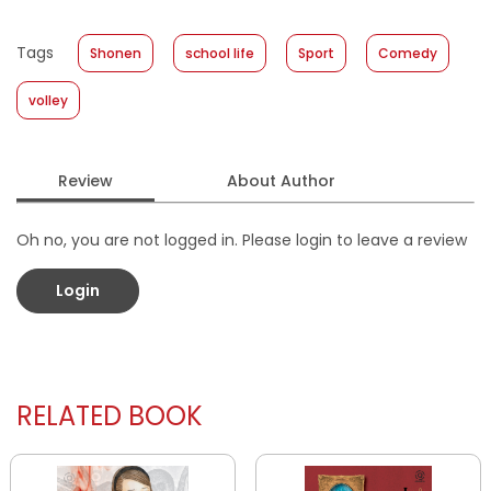
Published Date
:
15 December 2021
Tags
Shonen
school life
Sport
Comedy
Format
:
Softcover
volley
Review
About Author
Oh no, you are not logged in. Please login to leave a review
Login
RELATED BOOK