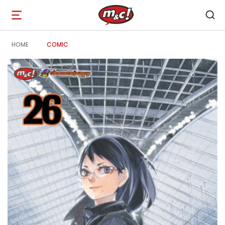
Open
navigation
HOME
COMIC