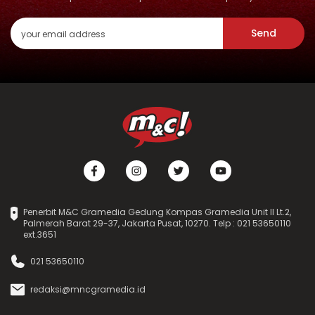
Send
Penerbit M&C Gramedia Gedung Kompas Gramedia Unit II Lt.2,
Palmerah Barat 29-37, Jakarta Pusat, 10270. Telp : 021 53650110
ext.3651
021 53650110
redaksi@mncgramedia.id