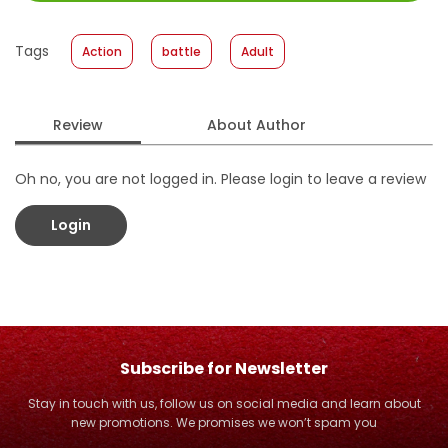
Size
:
17 x 24,5
Published Date
:
18 July 2018
Tags
Action
battle
Adult
Format
:
Hardcover
Review
About Author
Oh no, you are not logged in. Please login to leave a review
Login
Subscribe for Newsletter
Stay in touch with us, follow us on social media and learn about
new promotions. We promises we won’t spam you