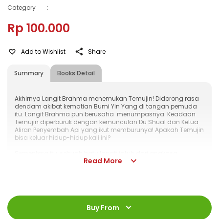
Category
:
Rp 100.000
Add to Wishlist
Share
Summary
Books Detail
Akhirnya Langit Brahma menemukan Temujin! Didorong rasa
dendam akibat kematian Bumi Yin Yang di tangan pemuda
itu. Langit Brahma pun berusaha menumpasnya. Keadaan
Temujin diperburuk dengan kemunculan Du Shual dan Ketua
Aliran Penyembah Api yang ikut memburunya! Apakah Temujin
bisa keluar hidup-hidup kali ini?
Sementara itu, sebuah batu langit jatuh dari angkasa,
Read More
menyebabkan berbagai fenomena aneh terjadi di berbagai
belahan dunia. Apakah itu - Bintang Serigala Biru!?
ISBN
:
978-602-428-955-3
Jumlah Halaman
:
Buy From
184 halaman