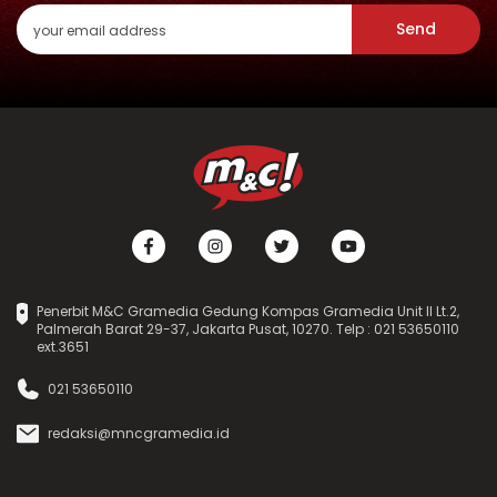
Send
Penerbit M&C Gramedia Gedung Kompas Gramedia Unit II Lt.2,
Palmerah Barat 29-37, Jakarta Pusat, 10270. Telp : 021 53650110
ext.3651
021 53650110
redaksi@mncgramedia.id