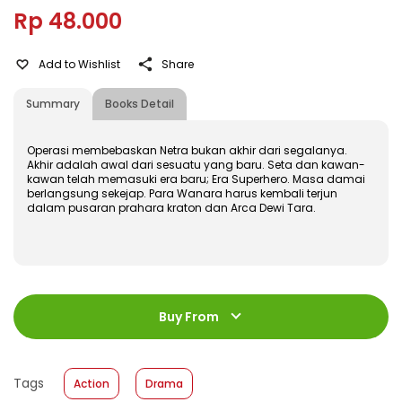
Rp 48.000
Add to Wishlist
Share
Summary
Books Detail
Operasi membebaskan Netra bukan akhir dari segalanya.
Akhir adalah awal dari sesuatu yang baru. Seta dan kawan-
kawan telah memasuki era baru; Era Superhero. Masa damai
berlangsung sekejap. Para Wanara harus kembali terjun
dalam pusaran prahara kraton dan Arca Dewi Tara.
ISBN
:
978-602-428-385-8
Jumlah Halaman
:
Buy From
168 halaman
Size
:
14,8 x 21
Published Date
:
03 May 2017
Tags
Action
Drama
Format
:
Hardcover