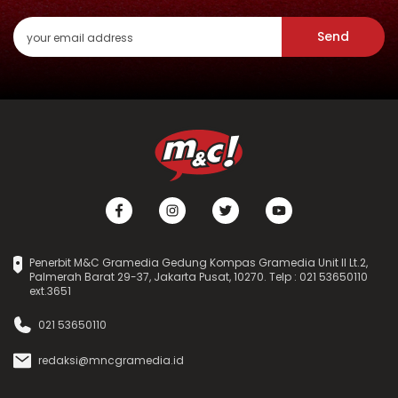
Send
Penerbit M&C Gramedia Gedung Kompas Gramedia Unit II Lt.2,
Palmerah Barat 29-37, Jakarta Pusat, 10270. Telp : 021 53650110
ext.3651
021 53650110
redaksi@mncgramedia.id