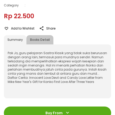
Category
:
Rp 22.500
Add to Wishlist
Share
Summary
Books Detail
Pak Jo, guru pelajaran Sastra Klasik yang tidak suka berurusan
dengan orang lain, termasuk para muridnya sendiri. Namun
terkadang dia memperlihatkan ekspresi wajah kesepian dan
seolah ingin menangis. Hal ini menarik perhatian Nonko dan
perlahan membuatnya jatuh cinta pada gurunya. Inilah kisah
cinta yang manis dan lembut di antara guru dan murid...
Daftar Cerita: Innocent Love Devil and Candy Love Letter from
Mike New Year's Gift for Kanko First Love After Three Years
ISBN
:
9786023397334
Jumlah Halaman
:
Buy From
192 halaman